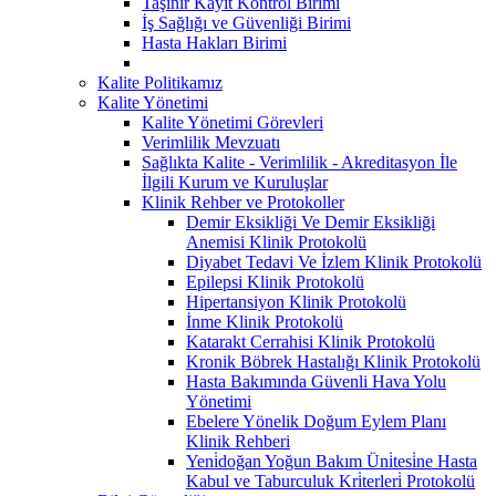
Taşınır Kayıt Kontrol Birimi
İş Sağlığı ve Güvenliği Birimi
Hasta Hakları Birimi
Kalite Politikamız
Kalite Yönetimi
Kalite Yönetimi Görevleri
Verimlilik Mevzuatı
Sağlıkta Kalite - Verimlilik - Akreditasyon İle
İlgili Kurum ve Kuruluşlar
Klinik Rehber ve Protokoller
Demir Eksikliği Ve Demir Eksikliği
Anemisi Klinik Protokolü
Diyabet Tedavi Ve İzlem Klinik Protokolü
Epilepsi Klinik Protokolü
Hipertansiyon Klinik Protokolü
İnme Klinik Protokolü
Katarakt Cerrahisi Klinik Protokolü
Kronik Böbrek Hastalığı Klinik Protokolü
Hasta Bakımında Güvenli Hava Yolu
Yönetimi
Ebelere Yönelik Doğum Eylem Planı
Klinik Rehberi
Yeni̇doğan Yoğun Bakım Üni̇tesi̇ne Hasta
Kabul ve Taburculuk Kri̇terleri̇ Protokolü