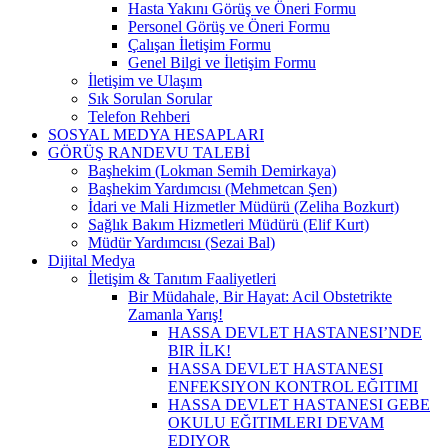
Hasta Yakını Görüş ve Öneri Formu
Personel Görüş ve Öneri Formu
Çalışan İletişim Formu
Genel Bilgi ve İletişim Formu
İletişim ve Ulaşım
Sık Sorulan Sorular
Telefon Rehberi
SOSYAL MEDYA HESAPLARI
GÖRÜŞ RANDEVU TALEBİ
Başhekim (Lokman Semih Demirkaya)
Başhekim Yardımcısı (Mehmetcan Şen)
İdari ve Mali Hizmetler Müdürü (Zeliha Bozkurt)
Sağlık Bakım Hizmetleri Müdürü (Elif Kurt)
Müdür Yardımcısı (Sezai Bal)
Dijital Medya
İletişim & Tanıtım Faaliyetleri
Bir Müdahale, Bir Hayat: Acil Obstetrikte
Zamanla Yarış!
HASSA DEVLET HASTANESI’NDE
BIR İLK!
HASSA DEVLET HASTANESI
ENFEKSIYON KONTROL EĞITIMI
HASSA DEVLET HASTANESI GEBE
OKULU EĞITIMLERI DEVAM
EDIYOR