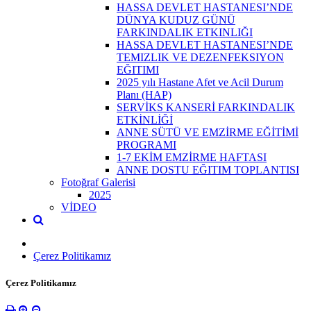
HASSA DEVLET HASTANESI’NDE
DÜNYA KUDUZ GÜNÜ
FARKINDALIK ETKINLIĞI
HASSA DEVLET HASTANESI’NDE
TEMIZLIK VE DEZENFEKSIYON
EĞITIMI
2025 yılı Hastane Afet ve Acil Durum
Planı (HAP)
SERVİKS KANSERİ FARKINDALIK
ETKİNLİĞİ
ANNE SÜTÜ VE EMZİRME EĞİTİMİ
PROGRAMI
1-7 EKİM EMZİRME HAFTASI
ANNE DOSTU EĞITIM TOPLANTISI
Fotoğraf Galerisi
2025
VİDEO
Çerez Politikamız
Çerez Politikamız