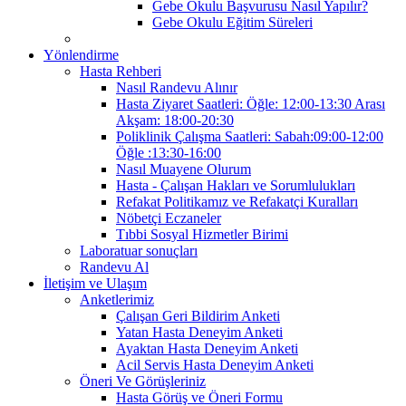
Gebe Okulu Başvurusu Nasıl Yapılır?
Gebe Okulu Eğitim Süreleri
Yönlendirme
Hasta Rehberi
Nasıl Randevu Alınır
Hasta Ziyaret Saatleri: Öğle: 12:00-13:30 Arası
Akşam: 18:00-20:30
Poliklinik Çalışma Saatleri: Sabah:09:00-12:00
Öğle :13:30-16:00
Nasıl Muayene Olurum
Hasta - Çalışan Hakları ve Sorumlulukları
Refakat Politikamız ve Refakatçi Kuralları
Nöbetçi Eczaneler
Tıbbi Sosyal Hizmetler Birimi
Laboratuar sonuçları
Randevu Al
İletişim ve Ulaşım
Anketlerimiz
Çalışan Geri Bildirim Anketi
Yatan Hasta Deneyim Anketi
Ayaktan Hasta Deneyim Anketi
Acil Servis Hasta Deneyim Anketi
Öneri Ve Görüşleriniz
Hasta Görüş ve Öneri Formu