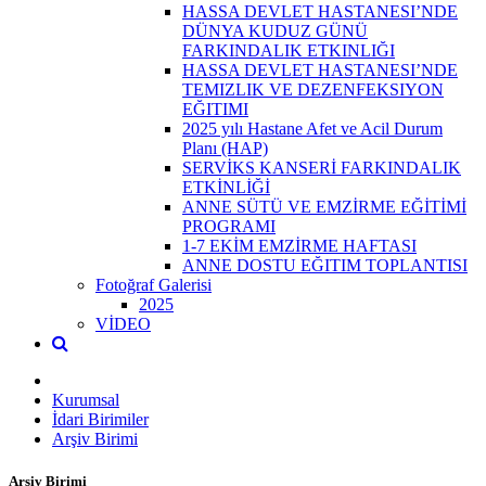
HASSA DEVLET HASTANESI’NDE
DÜNYA KUDUZ GÜNÜ
FARKINDALIK ETKINLIĞI
HASSA DEVLET HASTANESI’NDE
TEMIZLIK VE DEZENFEKSIYON
EĞITIMI
2025 yılı Hastane Afet ve Acil Durum
Planı (HAP)
SERVİKS KANSERİ FARKINDALIK
ETKİNLİĞİ
ANNE SÜTÜ VE EMZİRME EĞİTİMİ
PROGRAMI
1-7 EKİM EMZİRME HAFTASI
ANNE DOSTU EĞITIM TOPLANTISI
Fotoğraf Galerisi
2025
VİDEO
Kurumsal
İdari Birimiler
Arşiv Birimi
Arşiv Birimi