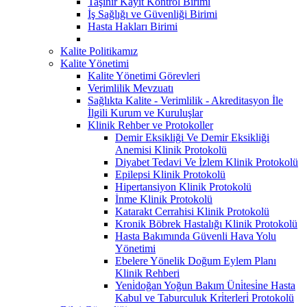
Taşınır Kayıt Kontrol Birimi
İş Sağlığı ve Güvenliği Birimi
Hasta Hakları Birimi
Kalite Politikamız
Kalite Yönetimi
Kalite Yönetimi Görevleri
Verimlilik Mevzuatı
Sağlıkta Kalite - Verimlilik - Akreditasyon İle
İlgili Kurum ve Kuruluşlar
Klinik Rehber ve Protokoller
Demir Eksikliği Ve Demir Eksikliği
Anemisi Klinik Protokolü
Diyabet Tedavi Ve İzlem Klinik Protokolü
Epilepsi Klinik Protokolü
Hipertansiyon Klinik Protokolü
İnme Klinik Protokolü
Katarakt Cerrahisi Klinik Protokolü
Kronik Böbrek Hastalığı Klinik Protokolü
Hasta Bakımında Güvenli Hava Yolu
Yönetimi
Ebelere Yönelik Doğum Eylem Planı
Klinik Rehberi
Yeni̇doğan Yoğun Bakım Üni̇tesi̇ne Hasta
Kabul ve Taburculuk Kri̇terleri̇ Protokolü