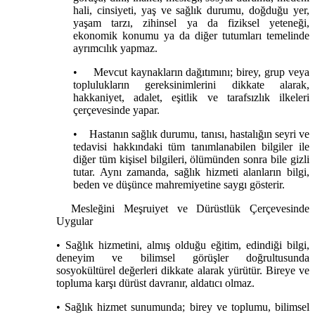
hali, cinsiyeti, yaş ve sağlık durumu, doğduğu yer,
yaşam tarzı, zihinsel ya da fiziksel yeteneği,
ekonomik konumu ya da diğer tutumları temelinde
ayrımcılık yapmaz.
•
Mevcut kaynakların dağıtımını; birey, grup veya
toplulukların gereksinimlerini dikkate alarak,
hakkaniyet, adalet, eşitlik ve tarafsızlık ilkeleri
çerçevesinde yapar.
•
Hastanın sağlık durumu, tanısı, hastalığın seyri ve
tedavisi hakkındaki tüm tanımlanabilen bilgiler ile
diğer tüm kişisel bilgileri, ölümünden sonra bile gizli
tutar. Aynı zamanda, sağlık hizmeti alanların bilgi,
beden ve düşünce mahremiyetine saygı gösterir.
Mesleğini Meşruiyet ve Dürüstlük Çerçevesinde
Uygular
• Sağlık hizmetini, almış olduğu eğitim, edindiği bilgi,
deneyim ve bilimsel görüşler doğrultusunda
sosyokültürel değerleri dikkate alarak yürütür. Bireye ve
topluma karşı dürüst davranır, aldatıcı olmaz.
• Sağlık hizmet sunumunda; birey ve toplumu, bilimsel