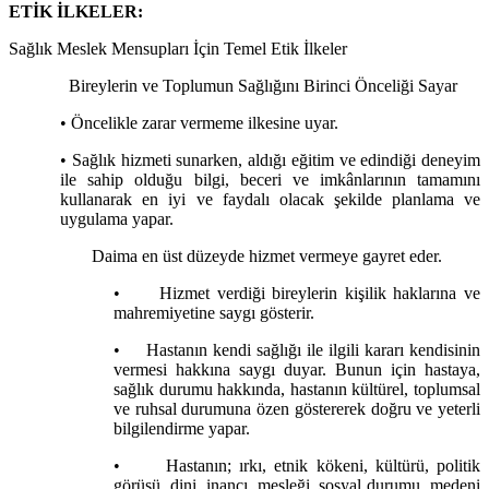
ETİK İLKELER:
Sağlık Meslek Mensupları İçin Temel Etik İlkeler
Bireylerin ve Toplumun Sağlığını Birinci Önceliği Sayar
• Öncelikle zarar vermeme ilkesine uyar.
• Sağlık hizmeti sunarken, aldığı eğitim ve edindiği deneyim
ile sahip olduğu bilgi, beceri ve imkânlarının tamamını
kullanarak en iyi ve faydalı olacak şekilde planlama ve
uygulama yapar.
Daima en üst düzeyde hizmet vermeye gayret eder.
•
Hizmet verdiği bireylerin kişilik haklarına ve
mahremiyetine saygı gösterir.
•
Hastanın kendi sağlığı ile ilgili kararı kendisinin
vermesi hakkına saygı duyar. Bunun için hastaya,
sağlık durumu hakkında, hastanın kültürel, toplumsal
ve ruhsal durumuna özen göstererek doğru ve yeterli
bilgilendirme yapar.
•
Hastanın; ırkı, etnik kökeni, kültürü, politik
görüşü, dini, inancı, mesleği, sosyal durumu, medeni