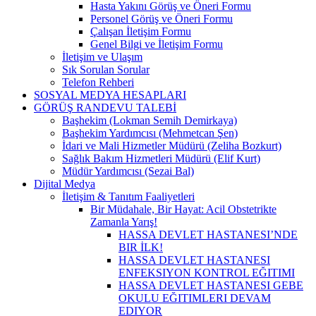
Hasta Yakını Görüş ve Öneri Formu
Personel Görüş ve Öneri Formu
Çalışan İletişim Formu
Genel Bilgi ve İletişim Formu
İletişim ve Ulaşım
Sık Sorulan Sorular
Telefon Rehberi
SOSYAL MEDYA HESAPLARI
GÖRÜŞ RANDEVU TALEBİ
Başhekim (Lokman Semih Demirkaya)
Başhekim Yardımcısı (Mehmetcan Şen)
İdari ve Mali Hizmetler Müdürü (Zeliha Bozkurt)
Sağlık Bakım Hizmetleri Müdürü (Elif Kurt)
Müdür Yardımcısı (Sezai Bal)
Dijital Medya
İletişim & Tanıtım Faaliyetleri
Bir Müdahale, Bir Hayat: Acil Obstetrikte
Zamanla Yarış!
HASSA DEVLET HASTANESI’NDE
BIR İLK!
HASSA DEVLET HASTANESI
ENFEKSIYON KONTROL EĞITIMI
HASSA DEVLET HASTANESI GEBE
OKULU EĞITIMLERI DEVAM
EDIYOR