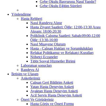
Gebe Okulu Başvurusu Nasıl Yapılır?
Gebe Okulu Eğitim Süreleri
Yönlendirme
Hasta Rehberi
Nasıl Randevu Alınır
Hasta Ziyaret Saatleri: Öğle: 12:00-13:30 Arası
Akşam: 18:00-20:30
Poliklinik Çalışma Saatleri: Sabah:09:00-12:00
Öğle :13:30-16:00
Nasıl Muayene Olurum
Hasta - Çalışan Hakları ve Sorumlulukları
Refakat Politikamız ve Refakatçi Kuralları
Nöbetçi Eczaneler
Tıbbi Sosyal Hizmetler Birimi
Laboratuar sonuçları
Randevu Al
İletişim ve Ulaşım
Anketlerimiz
Çalışan Geri Bildirim Anketi
Yatan Hasta Deneyim Anketi
Ayaktan Hasta Deneyim Anketi
Acil Servis Hasta Deneyim Anketi
Öneri Ve Görüşleriniz
Hasta Görüş ve Öneri Formu