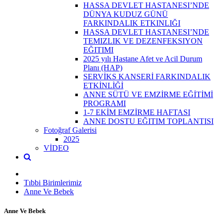
HASSA DEVLET HASTANESI’NDE
DÜNYA KUDUZ GÜNÜ
FARKINDALIK ETKINLIĞI
HASSA DEVLET HASTANESI’NDE
TEMIZLIK VE DEZENFEKSIYON
EĞITIMI
2025 yılı Hastane Afet ve Acil Durum
Planı (HAP)
SERVİKS KANSERİ FARKINDALIK
ETKİNLİĞİ
ANNE SÜTÜ VE EMZİRME EĞİTİMİ
PROGRAMI
1-7 EKİM EMZİRME HAFTASI
ANNE DOSTU EĞITIM TOPLANTISI
Fotoğraf Galerisi
2025
VİDEO
Tıbbi Birimlerimiz
Anne Ve Bebek
Anne Ve Bebek