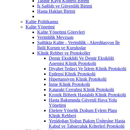
Taşınır Kayıt Kontrol Birimi
İş Sağlığı ve Güvenliği Birimi
Hasta Hakları Birimi
Kalite Politikamız
Kalite Yönetimi
Kalite Yönetimi Görevleri
Verimlilik Mevzuatı
Sağlıkta Kalite - Verimlilik - Akreditasyon İle
İlgili Kurum ve Kuruluşlar
Klinik Rehber ve Protokoller
Demir Eksikliği Ve Demir Eksikliği
Anemisi Klinik Protokolü
Diyabet Tedavi Ve İzlem Klinik Protokolü
Epilepsi Klinik Protokolü
Hipertansiyon Klinik Protokolü
İnme Klinik Protokolü
Katarakt Cerrahisi Klinik Protokolü
Kronik Böbrek Hastalığı Klinik Protokolü
Hasta Bakımında Güvenli Hava Yolu
Yönetimi
Ebelere Yönelik Doğum Eylem Planı
Klinik Rehberi
Yeni̇doğan Yoğun Bakım Üni̇tesi̇ne Hasta
Kabul ve Taburculuk Kri̇terleri̇ Protokolü