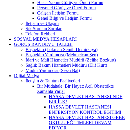
Hasta Yakını Görüş ve Öneri Formu
Personel Görüş ve Öneri Formu
Çalışan İletişim Formu
Genel Bilgi ve İletişim Formu
İletişim ve Ulaşım
Sık Sorulan Sorular
Telefon Rehberi
SOSYAL MEDYA HESAPLARI
GÖRÜŞ RANDEVU TALEBİ
Başhekim (Lokman Semih Demirkaya)
Başhekim Yardımcısı (Mehmetcan Şen)
İdari ve Mali Hizmetler Müdürü (Zeliha Bozkurt)
Sağlık Bakım Hizmetleri Müdürü (Elif Kurt)
Müdür Yardımcısı (Sezai Bal)
Dijital Medya
İletişim & Tanıtım Faaliyetleri
Bir Müdahale, Bir Hayat: Acil Obstetrikte
Zamanla Yarış!
HASSA DEVLET HASTANESI’NDE
BIR İLK!
HASSA DEVLET HASTANESI
ENFEKSIYON KONTROL EĞITIMI
HASSA DEVLET HASTANESI GEBE
OKULU EĞITIMLERI DEVAM
EDIYOR