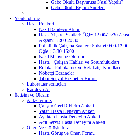
Gebe Okulu Başvurusu Nasıl Yapılır?
Gebe Okulu Eğitim Süreleri
Yönlendirme
Hasta Rehberi
Nasıl Randevu Alınır
Hasta Ziyaret Saatleri: Öğle: 12:00-13:30 Arası
Akşam: 18:00-20:30
Poliklinik Çalışma Saatleri: Sabah:09:00-12:00
Öğle :13:30-16:00
Nasıl Muayene Olurum
Hasta - Çalışan Hakları ve Sorumlulukları
Refakat Politikamız ve Refakatçi Kuralları
Nöbetçi Eczaneler
Tıbbi Sosyal Hizmetler Birimi
Laboratuar sonuçları
Randevu Al
İletişim ve Ulaşım
Anketlerimiz
Çalışan Geri Bildirim Anketi
Yatan Hasta Deneyim Anketi
Ayaktan Hasta Deneyim Anketi
Acil Servis Hasta Deneyim Anketi
Öneri Ve Görüşleriniz
Hasta Görüş ve Öneri Formu