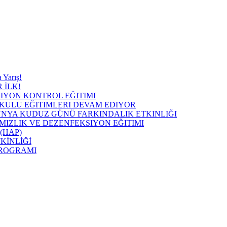
 Yarış!
 İLK!
IYON KONTROL EĞITIMI
KULU EĞITIMLERI DEVAM EDIYOR
ÜNYA KUDUZ GÜNÜ FARKINDALIK ETKINLIĞI
MIZLIK VE DEZENFEKSIYON EĞITIMI
ı (HAP)
KİNLİĞİ
PROGRAMI