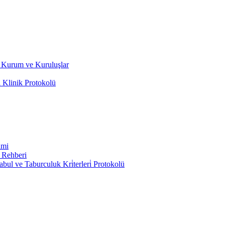
ili Kurum ve Kuruluşlar
 Klinik Protokolü
imi
 Rehberi
ul ve Taburculuk Kri̇terleri̇ Protokolü