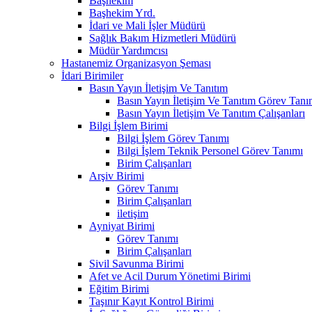
Başhekim
Başhekim Yrd.
İdari ve Mali İşler Müdürü
Sağlık Bakım Hizmetleri Müdürü
Müdür Yardımcısı
Hastanemiz Organizasyon Şeması
İdari Birimiler
Basın Yayın İletişim Ve Tanıtım
Basın Yayın İletişim Ve Tanıtım Görev Tanı
Basın Yayın İletişim Ve Tanıtım Çalışanları
Bilgi İşlem Birimi
Bilgi İşlem Görev Tanımı
Bilgi İşlem Teknik Personel Görev Tanımı
Birim Çalışanları
Arşiv Birimi
Görev Tanımı
Birim Çalışanları
iletişim
Ayniyat Birimi
Görev Tanımı
Birim Çalışanları
Sivil Savunma Birimi
Afet ve Acil Durum Yönetimi Birimi
Eğitim Birimi
Taşınır Kayıt Kontrol Birimi