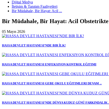
Dijital Medya
İletişim & Tanıtım Faaliyetleri
Bir Müdahale, Bir Hayat: Acil ...
Bir Müdahale, Bir Hayat: Acil Obstetrikt
05 Mayıs 2026
HASSA DEVLET HASTANESI’NDE BIR İLK!
HASSA DEVLET HASTANESI ENFEKSIYON KONTROL EĞITIMI
HASSA DEVLET HASTANESI GEBE OKULU EĞITIMLERI DEVAM ...
HASSA DEVLET HASTANESI’NDE DÜNYA KUDUZ GÜNÜ FARKINDALIK ..