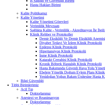
İş Sağlığı ve Güvenliği Birimi
Hasta Hakları Birimi
Kalite Politikamız
Kalite Yönetimi
Kalite Yönetimi Görevleri
Verimlilik Mevzuatı
Sağlıkta Kalite - Verimlilik - Akreditasyon İle İlg
Klinik Rehber ve Protokoller
Demir Eksikliği Ve Demir Eksikliği Anemisi
Diyabet Tedavi Ve İzlem Klinik Protokolü
Epilepsi Klinik Protokolü
Hipertansiyon Klinik Protokolü
İnme Klinik Protokolü
Katarakt Cerrahisi Klinik Protokolü
Kronik Böbrek Hastalığı Klinik Protokolü
Hasta Bakımında Güvenli Hava Yolu Yönet
Ebelere Yönelik Doğum Eylem Planı Klinik
Yeni̇doğan Yoğun Bakım Üni̇tesi̇ne Hasta Kab
Bilgi Güvenliği
Tıbbi Birimlerimiz
Acil Tıp
Doktorlarımız
Anestezi ve Reanimasyon
Doktorlarımız