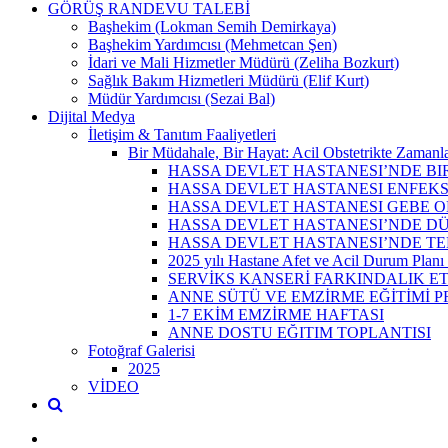
GÖRÜŞ RANDEVU TALEBİ
Başhekim (Lokman Semih Demirkaya)
Başhekim Yardımcısı (Mehmetcan Şen)
İdari ve Mali Hizmetler Müdürü (Zeliha Bozkurt)
Sağlık Bakım Hizmetleri Müdürü (Elif Kurt)
Müdür Yardımcısı (Sezai Bal)
Dijital Medya
İletişim & Tanıtım Faaliyetleri
Bir Müdahale, Bir Hayat: Acil Obstetrikte Zamanla
HASSA DEVLET HASTANESI’NDE BIR
HASSA DEVLET HASTANESI ENFEKS
HASSA DEVLET HASTANESI GEBE O
HASSA DEVLET HASTANESI’NDE D
HASSA DEVLET HASTANESI’NDE TE
2025 yılı Hastane Afet ve Acil Durum Plan
SERVİKS KANSERİ FARKINDALIK ET
ANNE SÜTÜ VE EMZİRME EĞİTİMİ 
1-7 EKİM EMZİRME HAFTASI
ANNE DOSTU EĞITIM TOPLANTISI
Fotoğraf Galerisi
2025
VİDEO