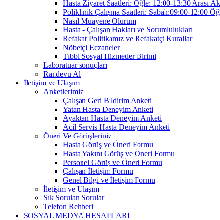
Hasta Ziyaret Saatleri: Öğle: 12:00-13:30 Arası A
Poliklinik Çalışma Saatleri: Sabah:09:00-12:00 Öğ
Nasıl Muayene Olurum
Hasta - Çalışan Hakları ve Sorumlulukları
Refakat Politikamız ve Refakatçi Kuralları
Nöbetçi Eczaneler
Tıbbi Sosyal Hizmetler Birimi
Laboratuar sonuçları
Randevu Al
İletişim ve Ulaşım
Anketlerimiz
Çalışan Geri Bildirim Anketi
Yatan Hasta Deneyim Anketi
Ayaktan Hasta Deneyim Anketi
Acil Servis Hasta Deneyim Anketi
Öneri Ve Görüşleriniz
Hasta Görüş ve Öneri Formu
Hasta Yakını Görüş ve Öneri Formu
Personel Görüş ve Öneri Formu
Çalışan İletişim Formu
Genel Bilgi ve İletişim Formu
İletişim ve Ulaşım
Sık Sorulan Sorular
Telefon Rehberi
SOSYAL MEDYA HESAPLARI