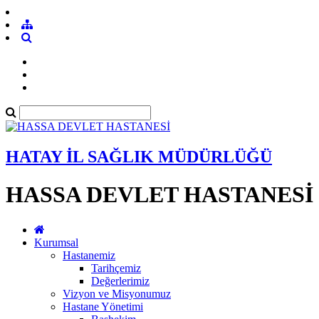
HATAY İL SAĞLIK MÜDÜRLÜĞÜ
HASSA DEVLET HASTANESİ
Kurumsal
Hastanemiz
Tarihçemiz
Değerlerimiz
Vizyon ve Misyonumuz
Hastane Yönetimi